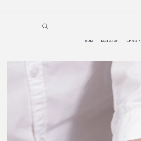
Перейти
к
контенту
дом
магазин
сила 