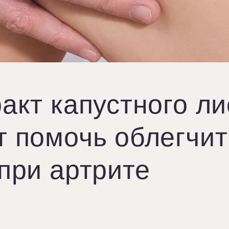
акт капустного ли
т помочь облегчит
при артрите