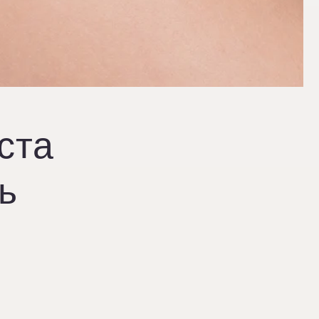
ста
ь