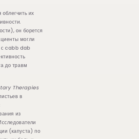
 облегчить их
ивности.
сти), он борется
ациенты могли
в с cabb dab
ктивность
та до травм
ary Therapies
листьев в
с
вания из
 Исследователи
ии (капуста) по