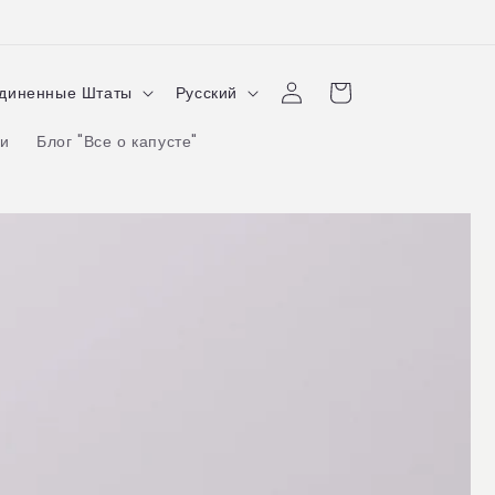
Я
Войти
Корзина
 Соединенные Штаты
Русский
з
ми
Блог "Все о капусте"
ы
к