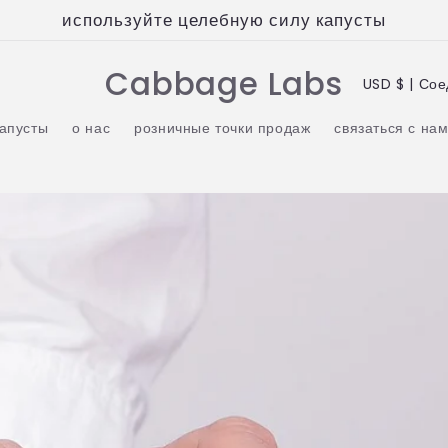
используйте целебную силу капусты
С
Cabbage Labs
USD $ |
т
капусты
о нас
розничные точки продаж
связаться с на
р
а
н
а
/
р
е
г