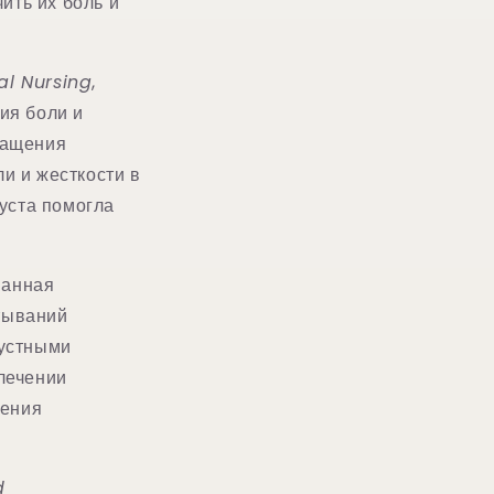
ить их боль и
cal Nursing
,
ия боли и
ращения
и и жесткости в
пуста помогла
ванная
тываний
пустными
лечении
шения
d