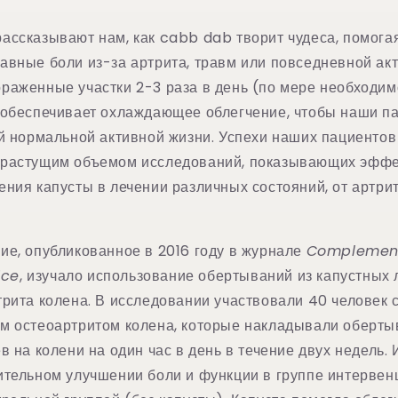
ассказывают нам, как cabb dab творит чудеса, помогая
авные боли из-за артрита, травм или повседневной акт
раженные участки 2-3 раза в день (по мере необходимо
 обеспечивает охлаждающее облегчение, чтобы наши п
ей нормальной активной жизни. Успехи наших пациенто
 растущим объемом исследований, показывающих эффе
ния капусты в лечении различных состояний, от артри
ие, опубликованное в 2016 году в журнале
Complement
ice
, изучало использование обертываний из капустных 
рита колена. В исследовании участвовали 40 человек 
м остеоартритом колена, которые накладывали оберты
в на колени на один час в день в течение двух недель.
ительном улучшении боли и функции в группе интервенц