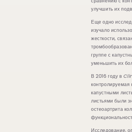
сравнению с конт
улучшить их под
Еще одно исслед
изучало использ
жесткости, связ
тромбообразован
группе с капустн
уменьшить их бол
В 2016 году в
Cli
контролируемая 
капустными лист
листьями были з
остеоартрита кол
функциональност
Исследование, о