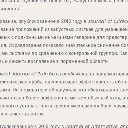
рольной группой (без капусты). Капуста помогла облегч
вижность!
ование, опубликованное в 2012 году в
Journal of Clini
ование приложений из капустных листьев для уменьшен
анных с подкожными инъекциями гепарина для предотв
ия. Исследование показало значительное снижение бол
ыми листьями по сравнению с контрольной группой. Ка
ь и снизить воспаление в пораженной области.
nical Journal of Pain
была опубликована рандомизиро
клиническая проба, оценивающая эффективность обер
ьями. Исследователи обнаружили, что обертывания ка
начительно более эффективными, чем обычный уход, в 
енного сустава с точки зрения уменьшения боли, улуч
и и качества жизни.
публикованное в 2018 году в
Journal of Alternative an