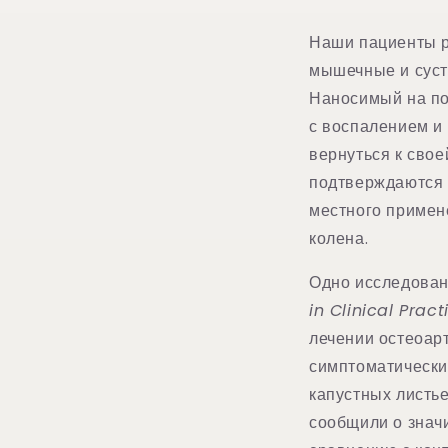
Наши пациенты р
мышечные и суст
Наносимый на по
с воспалением и
вернуться к сво
подтверждаются
местного примене
колена.
Одно исследован
in Clinical Pract
лечении остеоарт
симптоматически
капустных листье
сообщили о знач