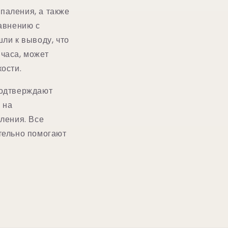
спаления, а также
авнению с
ли к выводу, что
часа, может
кости.
подтверждают
 на
ления. Все
тельно помогают