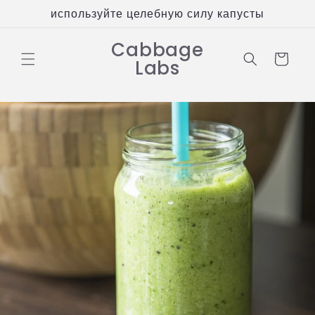
Перейти
используйте целебную силу капусты
к
контенту
Cabbage
Корзина
Labs