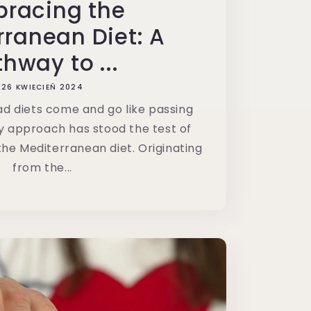
racing the
rranean Diet: A
hway to ...
26 KWIECIEŃ 2024
ad diets come and go like passing
ry approach has stood the test of
the Mediterranean diet. Originating
from the...