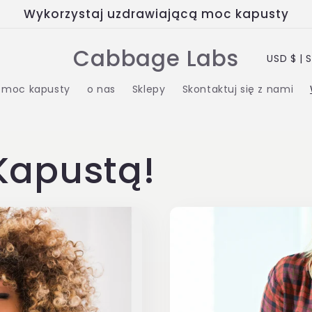
Wykorzystaj uzdrawiającą moc kapusty
K
Cabbage Labs
USD 
r
moc kapusty
o nas
Sklepy
Skontaktuj się z nami
a
j
Kapustą!
/
r
e
g
i
o