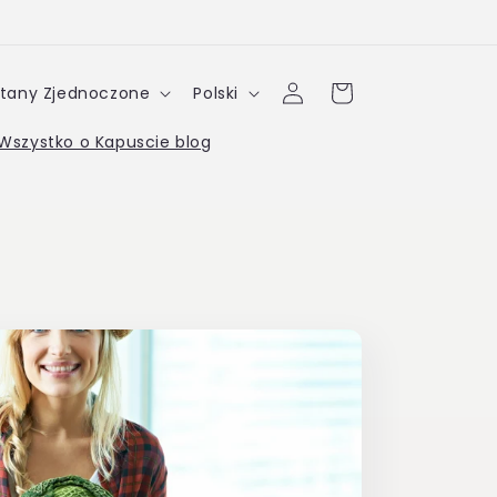
Zaloguj
J
Koszyk
$ | Stany Zjednoczone
Polski
się
ę
Wszystko o Kapuscie blog
z
y
k