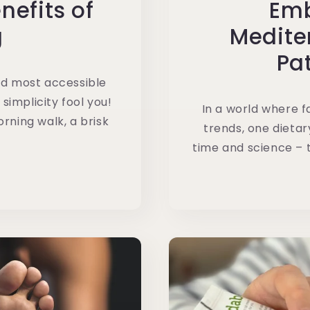
efits of
Emb
g
Medite
Pat
4
nd most accessible
 simplicity fool you!
In a world where f
rning walk, a brisk
trends, one dieta
time and science – 