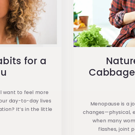
n
bits for a
Natur
ou
Cabbage 
l want to feel more
 our day-to-day lives
Menopause is a j
on? It’s in the little
changes—physical, e
when many women
flashes, joint 