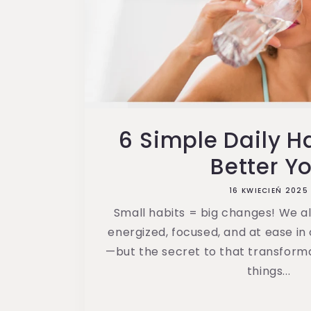
6 Simple Daily Ha
Better Y
16 KWIECIEŃ 2025
Small habits = big changes! We al
energized, focused, and at ease in
—but the secret to that transformati
things...