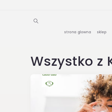
Przejdź
do
treści
strona glowna
sklep
Wszystko z 