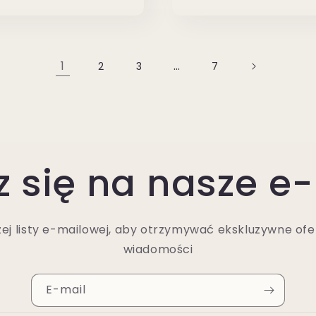
1
…
2
3
7
z się na nasze e
ej listy e-mailowej, aby otrzymywać ekskluzywne ofe
wiadomości
E-mail