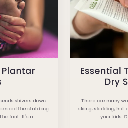
 Plantar
Essential 
s
Dry S
t sends shivers down
There are many won
rienced the stabbing
skiing, sledding, ho
e foot. It's a...
your kids. 